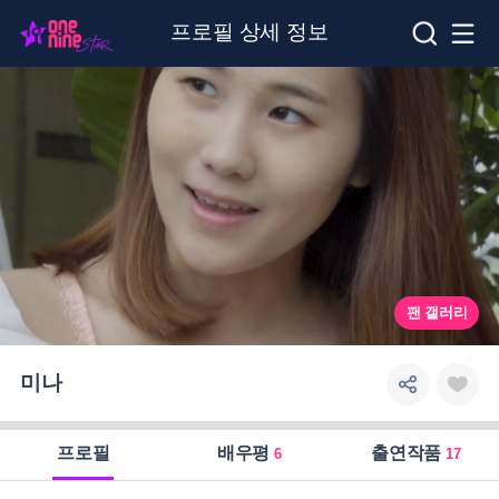
프로필 상세 정보
팬 갤러리
미나
프로필
배우평
출연작품
6
17